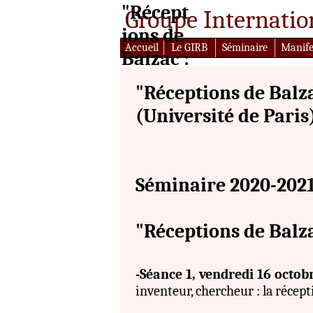
"Récept
Groupe Internatio
ions de
Accueil
Le GIRB
Séminaire
Manife
Balzac :
l'invent
"Réceptions de Balz
eur
(Université de Paris
réinven
té"
Séminaire 2020-202
"Réceptions de Balza
-Séance 1, vendredi 16 octob
inventeur, chercheur : la récept