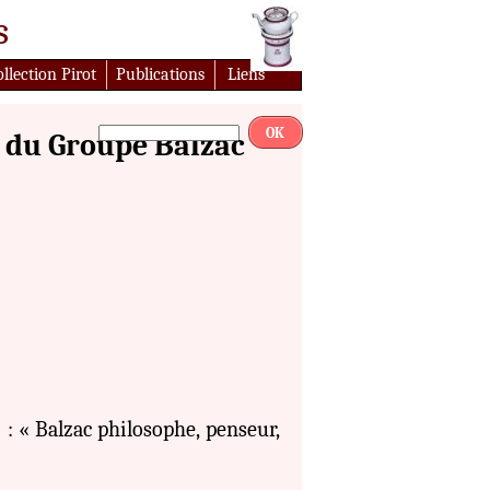
s
llection Pirot
Publications
Liens
OK
e du Groupe Balzac
 : « Balzac philosophe, penseur,