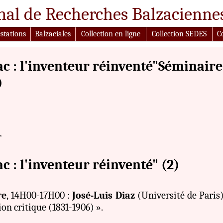
nal de Recherches Balzacienne
stations
Balzaciales
Collection en ligne
Collection SEDES
Co
ac : l'inventeur réinventé"Séminair
)
1
c : l'inventeur réinventé" (2)
re
,
14H00-17H00 :
José-Luis Diaz
(Université de Paris)
ion critique (1831-1906) ».