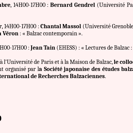
mbre
,
14H00-17H00 :
Bernard Gendrel
(Université Par
r
,
14H00-17H00 :
Chantal Massol
(Université Grenoble-
a Véron
: « Balzac contemporain ».
14H00-17H00 :
Jean Tain
(EHESS) : « Lectures de Balzac 
à l'Université de Paris et à la Maison de Balzac,
le coll
t organisé par l
a Société japonaise des études bal
nternational de Recherches Balzaciennes
.
0